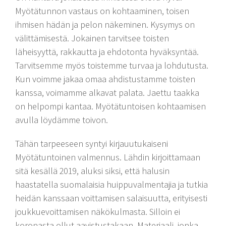
Myötätunnon vastaus on kohtaaminen, toisen
ihmisen hädän ja pelon näkeminen. Kysymys on
välittämisestä. Jokainen tarvitsee toisten
läheisyyttä, rakkautta ja ehdotonta hyväksyntää.
Tarvitsemme myös toistemme turvaa ja lohdutusta.
Kun voimme jakaa omaa ahdistustamme toisten
kanssa, voimamme alkavat palata. Jaettu taakka
on helpompi kantaa. Myötätuntoisen kohtaamisen
avulla löydämme toivon.
Tähän tarpeeseen syntyi kirjauutukaiseni
Myötätuntoinen valmennus. Lähdin kirjoittamaan
sitä kesällä 2019, aluksi siksi, että halusin
haastatella suomalaisia huippuvalmentajia ja tutkia
heidän kanssaan voittamisen salaisuutta, erityisesti
joukkuevoittamisen näkökulmasta. Silloin ei
koronasta ollut aavistustakaan. Materiaali, jonka