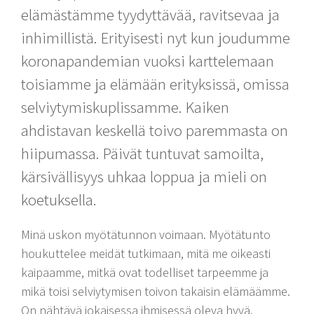
elämästämme tyydyttävää, ravitsevaa ja
inhimillistä. Erityisesti nyt kun joudumme
koronapandemian vuoksi karttelemaan
toisiamme ja elämään erityksissä, omissa
selviytymiskuplissamme. Kaiken
ahdistavan keskellä toivo paremmasta on
hiipumassa. Päivät tuntuvat samoilta,
kärsivällisyys uhkaa loppua ja mieli on
koetuksella.
Minä uskon myötätunnon voimaan. Myötätunto
houkuttelee meidät tutkimaan, mitä me oikeasti
kaipaamme, mitkä ovat todelliset tarpeemme ja
mikä toisi selviytymisen toivon takaisin elämäämme.
On nähtävä jokaisessa ihmisessä oleva hyvä.