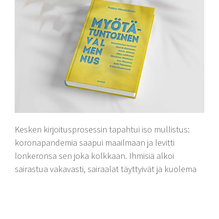
Kesken kirjoitusprosessin tapahtui iso mullistus:
koronapandemia saapui maailmaan ja levitti
lonkeronsa sen joka kolkkaan. Ihmisiä alkoi
sairastua vakavasti, sairaalat täyttyivät ja kuolema
niitti satoaan. Maailma suljettiin terveydenhuollon
viranomaisten ja poliittisten päättäjien toimin.
Maailmanlaajuinen taistelu viikatemiestä vastaan oli