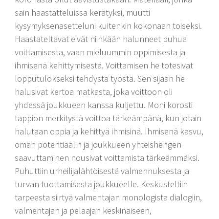
sain haastatteluissa kerätyksi, muutti
kysymyksenasetteluni kuitenkin kokonaan toiseksi.
Haastateltavat eivät niinkään halunneet puhua
voittamisesta, vaan mieluummin oppimisesta ja
ihmisenä kehittymisestä. Voittamisen he totesivat
lopputulokseksi tehdystä työstä. Sen sijaan he
halusivat kertoa matkasta, joka voittoon oli
yhdessä joukkueen kanssa kuljettu. Moni korosti
tappion merkitystä voittoa tärkeämpänä, kun jotain
halutaan oppia ja kehittyä ihmisinä. Ihmisenä kasvu,
oman potentiaalin ja joukkueen yhteishengen
saavuttaminen nousivat voittamista tärkeämmäksi.
Puhuttiin urheilijalähtöisestä valmennuksesta ja
turvan tuottamisesta joukkueelle. Keskusteltiin
tarpeesta siirtyä valmentajan monologista dialogiin,
valmentajan ja pelaajan keskinäiseen,