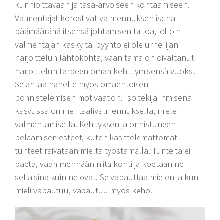
kunnioittavaan ja tasa-arvoiseen kohtaamiseen.
Valmentajat korostivat valmennuksen isona
päämääränä itsensä johtamisen taitoa, jolloin
valmentajan käsky tai pyyntö ei ole urheilijan
harjoittelun lähtökohta, vaan tämä on oivaltanut
harjoittelun tarpeen oman kehittymisensä vuoksi.
Se antaa hänelle myös omaehtoisen
ponnistelemisen motivaation. Iso tekijä ihmisenä
kasvussa on mentaalivalmennuksella, mielen
valmentamisella. Kehityksen ja onnistuneen
pelaamisen esteet, kuten käsittelemättömät
tunteet raivataan mieltä työstämällä. Tunteita ei
paeta, vaan mennään niitä kohti ja koetaan ne
sellaisina kuin ne ovat. Se vapauttaa mielen ja kun
mieli vapautuu, vapautuu myös keho.